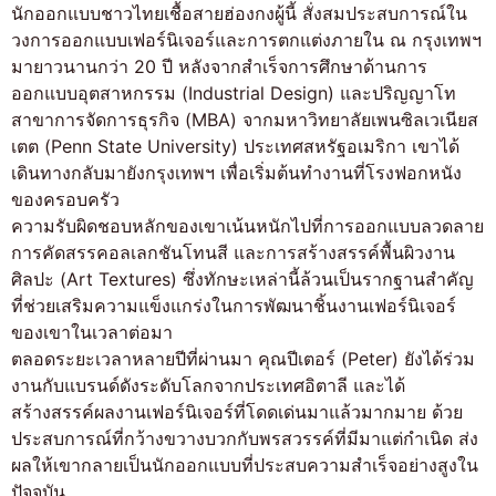
นักออกแบบชาวไทยเชื้อสายฮ่องกงผู้นี้ สั่งสมประสบการณ์ใน
วงการออกแบบเฟอร์นิเจอร์และการตกแต่งภายใน ณ กรุงเทพฯ
มายาวนานกว่า 20 ปี หลังจากสำเร็จการศึกษาด้านการ
ออกแบบอุตสาหกรรม (Industrial Design) และปริญญาโท
สาขาการจัดการธุรกิจ (MBA) จากมหาวิทยาลัยเพนซิลเวเนียส
เตต (Penn State University) ประเทศสหรัฐอเมริกา เขาได้
เดินทางกลับมายังกรุงเทพฯ เพื่อเริ่มต้นทำงานที่โรงฟอกหนัง
ของครอบครัว
ความรับผิดชอบหลักของเขาเน้นหนักไปที่การออกแบบลวดลาย
การคัดสรรคอลเลกชันโทนสี และการสร้างสรรค์พื้นผิวงาน
ศิลปะ (Art Textures) ซึ่งทักษะเหล่านี้ล้วนเป็นรากฐานสำคัญ
ที่ช่วยเสริมความแข็งแกร่งในการพัฒนาชิ้นงานเฟอร์นิเจอร์
ของเขาในเวลาต่อมา
ตลอดระยะเวลาหลายปีที่ผ่านมา คุณปีเตอร์ (Peter) ยังได้ร่วม
งานกับแบรนด์ดังระดับโลกจากประเทศอิตาลี และได้
สร้างสรรค์ผลงานเฟอร์นิเจอร์ที่โดดเด่นมาแล้วมากมาย ด้วย
ประสบการณ์ที่กว้างขวางบวกกับพรสวรรค์ที่มีมาแต่กำเนิด ส่ง
ผลให้เขากลายเป็นนักออกแบบที่ประสบความสำเร็จอย่างสูงใน
ปัจจุบัน